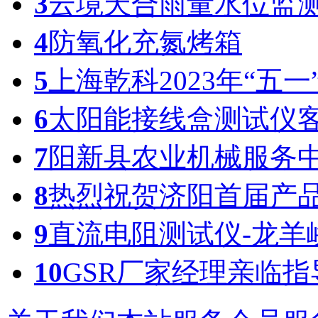
3
云境天合雨量水位监
4
防氧化充氮烤箱
5
上海乾科2023年“五
6
太阳能接线盒测试仪
7
阳新县农业机械服务
8
热烈祝贺济阳首届产
9
直流电阻测试仪-龙羊
10
GSR厂家经理亲临指