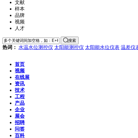
文献
样本
品牌
视频
人才
搜索
热词：
水温水位测控仪
太阳能测控仪
太阳能水位仪表
温差仪
首页
视频
在线展
资讯
技术
工程
产品
企业
展会
招聘
问答
百科