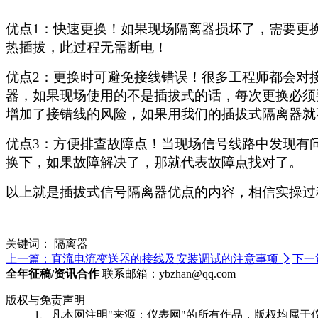
优点
1：快速更换！如果现场隔离器
损坏
了，需要更
热插拔
，
此过程无需断电！
优点
2：更换时
可
避免接线错误！很多工程师都会对
器，如果现场使用的不是插拔式的话，每次更换必须
增加了接错线的风险，如果用我们的插拔式隔离器
就
优点
3：方便排查故障点！当现场信号线路中发现有
换下，如果故障解决了，那就代表故障点找对了。
以上就是
插拔式
信号
隔离器优点
的内容
，
相信实操过
关键词：
隔离器
上一篇：直流电流变送器的接线及安装调试的注意事项

下一
全年征稿/资讯合作
联系邮箱：ybzhan@qq.com
版权与免责声明
1、凡本网注明"来源：仪表网"的所有作品，版权均属