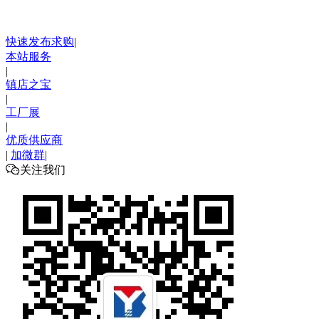
快速发布求购
|
本站服务
|
镇店之宝
|
工厂展
|
优质供应商
|
加微群
|

关注我们